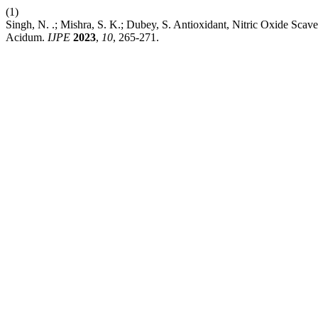
(1)
Singh, N. .; Mishra, S. K.; Dubey, S. Antioxidant, Nitric Oxide Sca
Acidum.
IJPE
2023
,
10
, 265-271.